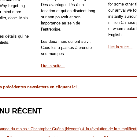
for some other 
Des avantages liés à sa
 Why forgetting
our arrival we f
fonction et qui en disaient long
r mind more
instantly surro
sur son pouvoir et son
blier, donc. Mais
million Chinese
importance au sein de
of whom spoke li
l’entreprise.
English.
es détails qui ne
Les deux mois qui ont suivi,
tiels.
Lire la suite...
Cees les a passés à prendre
ses marques.
Lire la suite...
 précédentes newsletters en cliquant ici...
NU RÉCENT
sance du moins : Christopher Guérin (Nexans) & la révolution de la simplificat