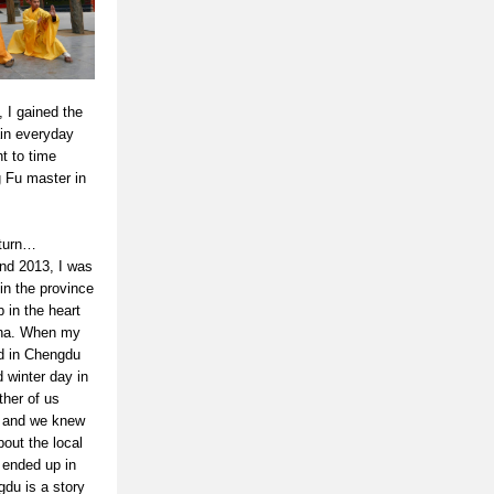
 I gained the
ain everyday
ht to time
g Fu master in
 turn…
nd 2013, I was
 in the province
 in the heart
ina. When my
ed in Chengdu
d winter day in
ther of us
 and we knew
about the local
 ended up in
gdu is a story