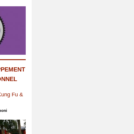
PPEMENT
ONNEL
 Kung Fu &
moni