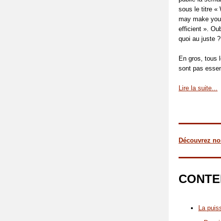
sous le titre «
may make you
efficient ». Ou
quoi au juste ?
En gros, tous l
sont pas essen
Lire la suite...
Découvrez nos
CONTE
La puis