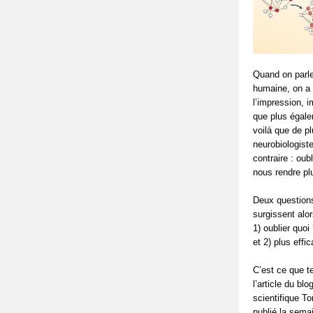
Quand on parl
humaine, on a 
l’impression, i
que plus égale
voilà que de p
neurobiologiste
contraire : oub
nous rendre plu
Deux question
surgissent alor
1) oublier quoi
et 2) plus effi
C’est ce que te
l’article du blo
scientifique T
publié la sema