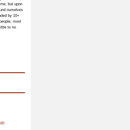
time, but upon
ound ourselves
unded by 10+
 people, most
ttle to no
ion