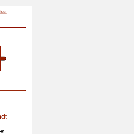
ateur
ndt
com