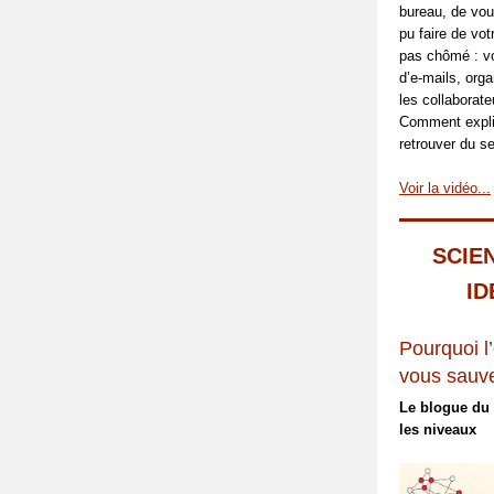
bureau, de vo
pu faire de vo
pas chômé : vo
d’e-mails, orga
les collaborat
Comment expliq
retrouver du se
Voir la vidéo...
SCIE
ID
Pourquoi l’
vous sauve
Le blogue du 
les niveaux