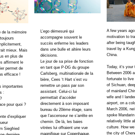
A few years ago,
L’ego démesuré qui
e de la mémoire
motivation to tr
accompagne souvent le
toujours
after being taug
succès enferme les leaders
mplicitement,
travel by a Kun
dans une bulle et altère leurs
rait mieux. Mais
China.
décisions.
lus en plus de
Le jour de sa prise de fonction
s affirment le
Today, it‘s your
en tant que P-DG du groupe
lier permet de
Between 2006 a
Carlsberg, multinationale de la
s efficace !
fortunate to live
bière, Cees ‘t Hart s’est vu
of Sichuan, deep
remettre un pass par son
s importantes
of mainland Ch
assistant. Celui-ci lui
s :
wife and I land
permettait d’accéder
 ?
airport, on a col
directement à son imposant
cace pour quoi ?
March 2006, nei
bureau du 20ème étage, sans
spoke Mandarin
que l’ascenseur ne s’arrête en
nte d’expliquer
relatively little 
chemin. De là, les baies
gueur
culture. How we
vitrées lui offraient une vue
om Siegfried
the city of Chen
magnifique sur Copenhague.
ine dernière