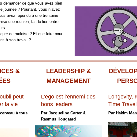
us demander ce que vous avez bien
tre journée ? Pourtant, vous n’avez
us avez répondu à une trentaine
nisé une réunion, fait le lien entre
eurs…
uer ce malaise ? Et que faire pour
ns à son travail ?
NCES &
LEADERSHIP &
DÉVELO
É
ES
MANAGEMENT
PERS
oubli peut
L’ego est l’ennemi des
Longevity,
r la vie
bons leaders
Time Travel
cerveau à tous
Par Jacqueline Carter &
Par Hakim Ma
Rasmus Hougaard