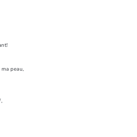
ant!
de ma peau,
,