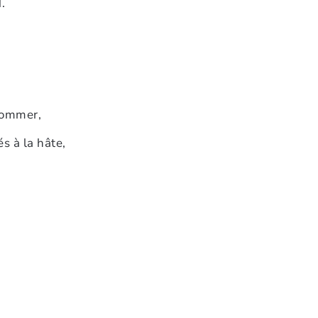
.
nommer,
s à la hâte,