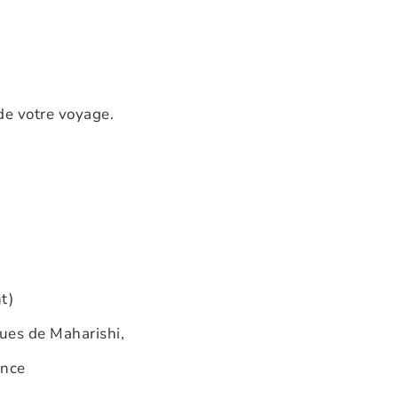
de votre voyage.
t)
ques de Maharishi,
ence