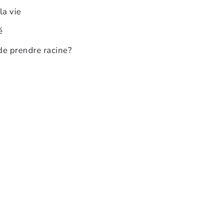
la vie
é
 de prendre racine?