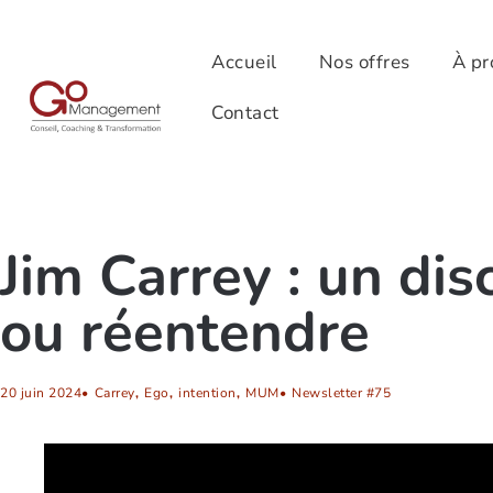
Accueil
Nos offres
À pr
Contact
Jim Carrey : un di
ou réentendre
20 juin 2024
•
Carrey
,
Ego
,
intention
,
MUM
•
Newsletter #75