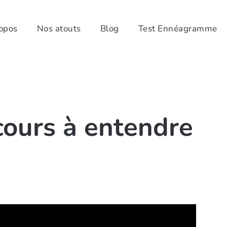
opos
Nos atouts
Blog
Test Ennéagramme
scours à entendre