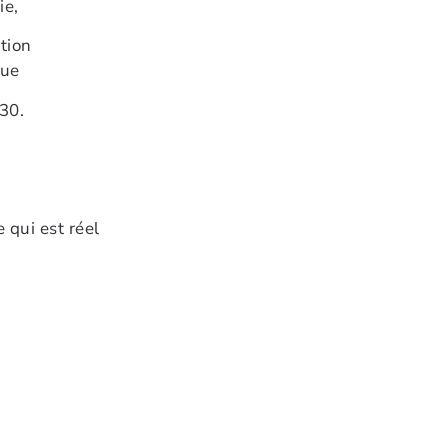
ie,
tion
que
h30.
 qui est réel