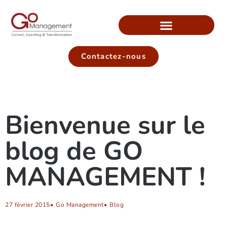
Contactez-nous
Bienvenue sur le
blog de GO
MANAGEMENT !
27 février 2015
•
Go Management
•
Blog