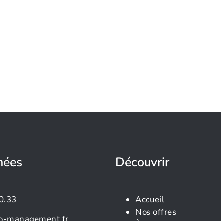
nées
Découvrir
0.33
Accueil
Nos offres
o-management.fr