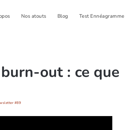
opos
Nos atouts
Blog
Test Ennéagramme
burn-out : ce que
wsletter #89