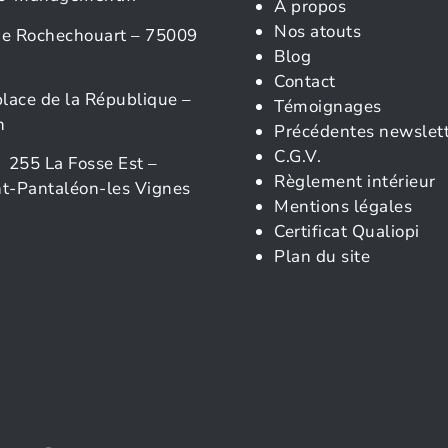
À propos
Nos atouts
rue Rochechouart – 75009
Blog
Contact
place de la République –
Témoignages
n
Précédentes newslet
C.G.V.
 255 La Fosse Est –
Règlement intérieur
t-Pantaléon-les Vignes
Mentions légales
Certificat Qualiopi
Plan du site