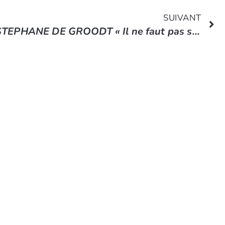
SUIVANT
STEPHANE DE GROODT « Il ne faut pas se travestir pour plaire aux autres, il faut être soi. »