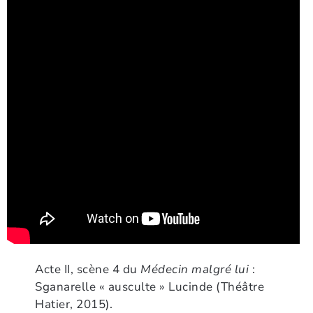
Acte II, scène 4 du
Médecin malgré lui
:
Sganarelle « ausculte » Lucinde (Théâtre
Hatier, 2015).