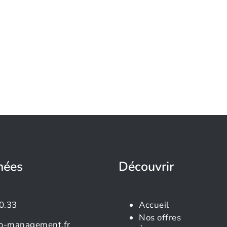
nées
Découvrir
0.33
Accueil
Nos offres
o-management.fr