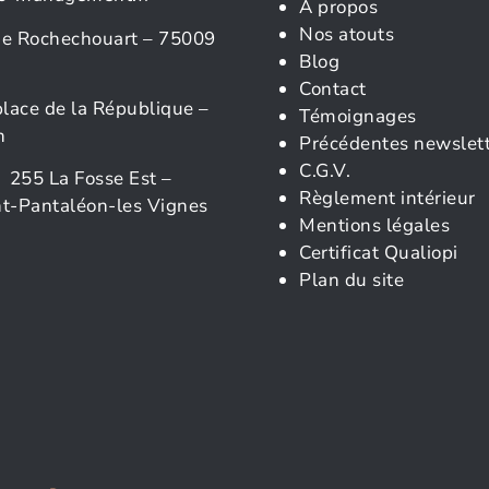
À propos
Nos atouts
rue Rochechouart – 75009
Blog
Contact
place de la République –
Témoignages
n
Précédentes newslet
C.G.V.
 255 La Fosse Est –
Règlement intérieur
t-Pantaléon-les Vignes
Mentions légales
Certificat Qualiopi
Plan du site