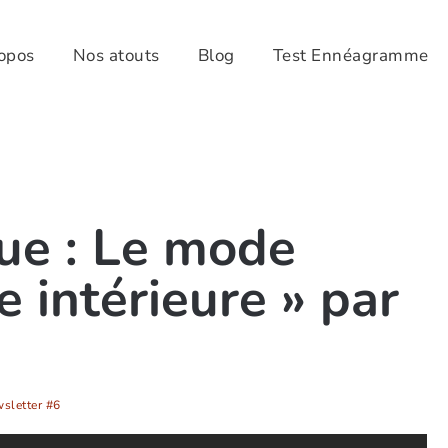
opos
Nos atouts
Blog
Test Ennéagramme
ue : Le mode
e intérieure » par
sletter #6