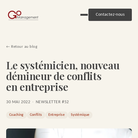
Contactez-nous
← Retour au blog
Le systémicien, nouveau
démineur de conflits
en entreprise
30 MAI 2022
·
NEWSLETTER #52
Coaching
Conflits
Entreprise
Systémique