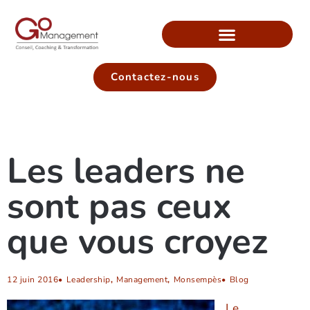
Contactez-nous
Les leaders ne
sont pas ceux
que vous croyez
12 juin 2016
•
Leadership
,
Management
,
Monsempès
•
Blog
Le