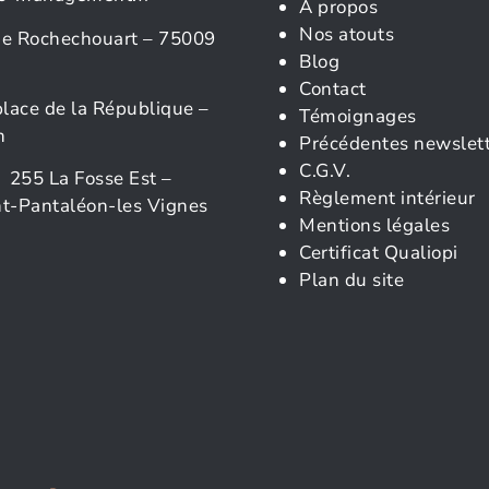
À propos
Nos atouts
rue Rochechouart – 75009
Blog
Contact
place de la République –
Témoignages
n
Précédentes newslet
C.G.V.
 255 La Fosse Est –
Règlement intérieur
t-Pantaléon-les Vignes
Mentions légales
Certificat Qualiopi
Plan du site