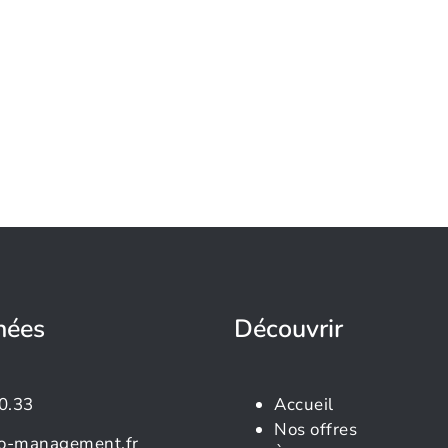
nées
Découvrir
0.33
Accueil
Nos offres
o-management.fr