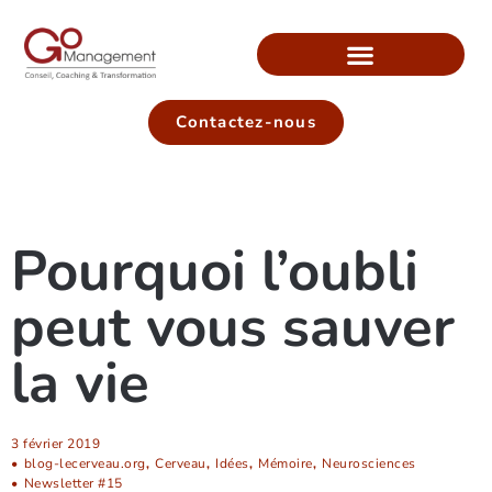
Contactez-nous
Pourquoi l’oubli
peut vous sauver
la vie
3 février 2019
•
blog-lecerveau.org
,
Cerveau
,
Idées
,
Mémoire
,
Neurosciences
•
Newsletter #15