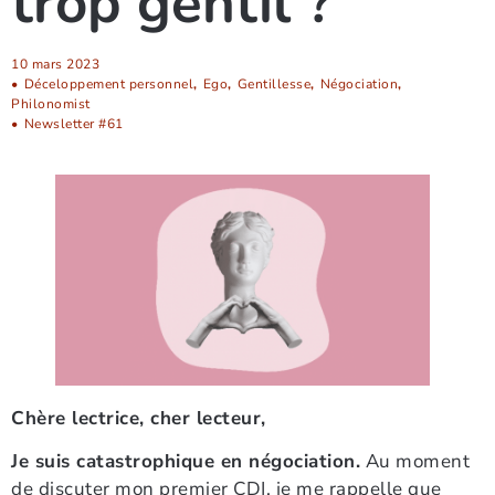
trop gentil ?
10 mars 2023
•
Déceloppement personnel
,
Ego
,
Gentillesse
,
Négociation
,
Philonomist
•
Newsletter #61
Chère lectrice, cher lecteur,
Je suis catastrophique en négociation.
Au moment
de discuter mon premier CDI, je me rappelle que