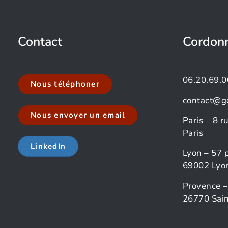
Contact
Cordon
06.20.69.0
Nous téléphoner
contact@g
Nous envoyer un email
Paris – 8 
Paris
LinkedIn
Lyon – 57 
69002 Lyo
Provence –
26770 Sain