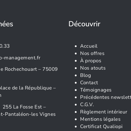
nées
Découvrir
0.33
Accueil
Nos offres
o-management.fr
À propos
Nos atouts
rue Rochechouart – 75009
Blog
Contact
place de la République –
Témoignages
n
Précédentes newslet
C.G.V.
 255 La Fosse Est –
Règlement intérieur
t-Pantaléon-les Vignes
Mentions légales
Certificat Qualiopi