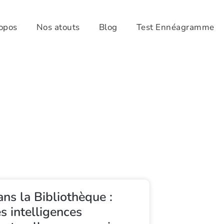
opos
Nos atouts
Blog
Test Ennéagramme
ns la Bibliothèque :
s intelligences