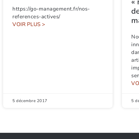
« 
https://go-management.fr/nos-
de
references-actives/
m
VOIR PLUS >
No
inn
dan
art
imp
sem
VO
5 décembre 2017
5 d