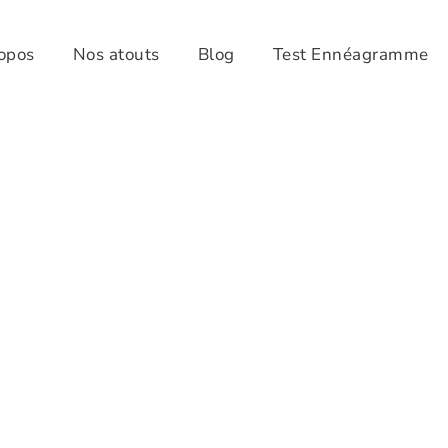
opos
Nos atouts
Blog
Test Ennéagramme