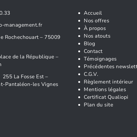
0.33
Accueil
Nos offres
o-management.fr
À propos
Nos atouts
rue Rochechouart – 75009
Blog
Contact
place de la République –
Témoignages
n
Précédentes newslet
C.G.V.
 255 La Fosse Est –
Règlement intérieur
t-Pantaléon-les Vignes
Mentions légales
Certificat Qualiopi
Plan du site