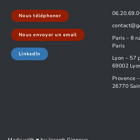
06.20.69.0
Nous téléphoner
contact@g
Nous envoyer un email
Paris – 8 
Paris
LinkedIn
Lyon – 57 
69002 Lyo
Provence –
26770 Sain
Made with ♥ by Joseph Gignoux.