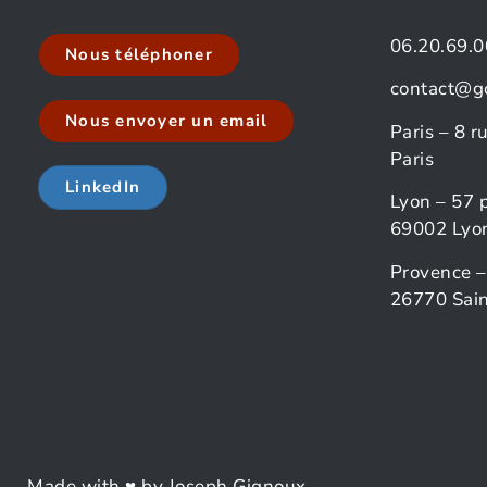
06.20.69.0
Nous téléphoner
contact@g
Nous envoyer un email
Paris – 8 
Paris
LinkedIn
Lyon – 57 
69002 Lyo
Provence –
26770 Sain
Made with ♥ by Joseph Gignoux.