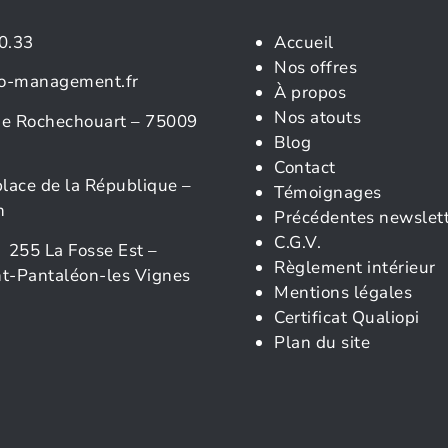
0.33
Accueil
Nos offres
o-management.fr
À propos
Nos atouts
rue Rochechouart – 75009
Blog
Contact
place de la République –
Témoignages
n
Précédentes newslet
C.G.V.
 255 La Fosse Est –
Règlement intérieur
t-Pantaléon-les Vignes
Mentions légales
Certificat Qualiopi
Plan du site