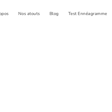
opos
Nos atouts
Blog
Test Ennéagramme