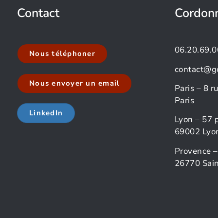
Contact
Cordon
06.20.69.0
Nous téléphoner
contact@g
Nous envoyer un email
Paris – 8 
Paris
LinkedIn
Lyon – 57 
69002 Lyo
Provence –
26770 Sain