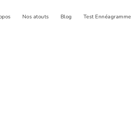
opos
Nos atouts
Blog
Test Ennéagramme