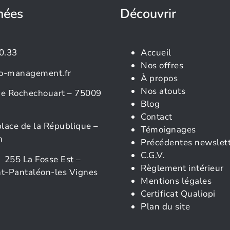
nées
Découvrir
0.33
Accueil
Nos offres
o-management.fr
À propos
Nos atouts
rue Rochechouart – 75009
Blog
Contact
place de la République –
Témoignages
n
Précédentes newslet
C.G.V.
 255 La Fosse Est –
Règlement intérieur
t-Pantaléon-les Vignes
Mentions légales
Certificat Qualiopi
Plan du site