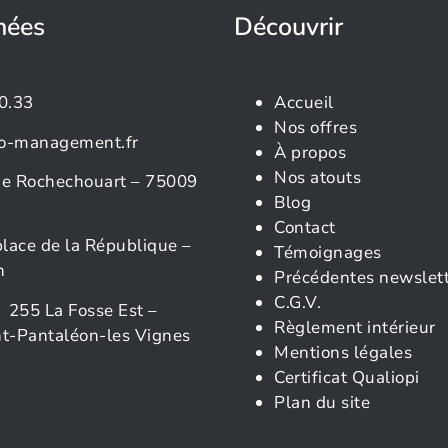
nées
Découvrir
0.33
Accueil
Nos offres
o-management.fr
À propos
Nos atouts
rue Rochechouart – 75009
Blog
Contact
place de la République –
Témoignages
n
Précédentes newslet
C.G.V.
 255 La Fosse Est –
Règlement intérieur
t-Pantaléon-les Vignes
Mentions légales
Certificat Qualiopi
Plan du site