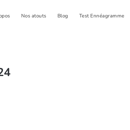
opos
Nos atouts
Blog
Test Ennéagramme
24