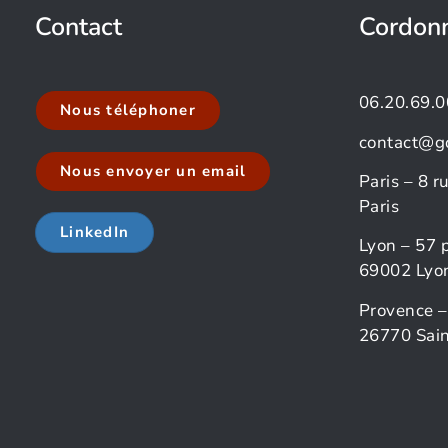
Contact
Cordon
06.20.69.0
Nous téléphoner
contact@g
Nous envoyer un email
Paris – 8 
Paris
LinkedIn
Lyon – 57 
69002 Lyo
Provence –
26770 Sain