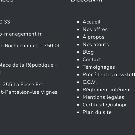
0.33
Accueil
Nos offres
o-management.fr
À propos
Nos atouts
rue Rochechouart – 75009
Blog
Contact
place de la République –
Témoignages
n
Précédentes newslet
C.G.V.
 255 La Fosse Est –
Règlement intérieur
t-Pantaléon-les Vignes
Mentions légales
Certificat Qualiopi
Plan du site