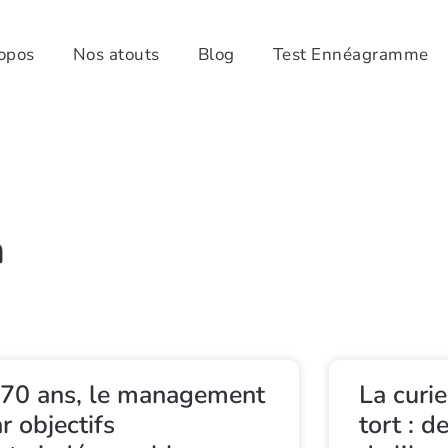
opos
Nos atouts
Blog
Test Ennéagramme
n
 70 ans, le management
La curie
r objectifs
tort : d