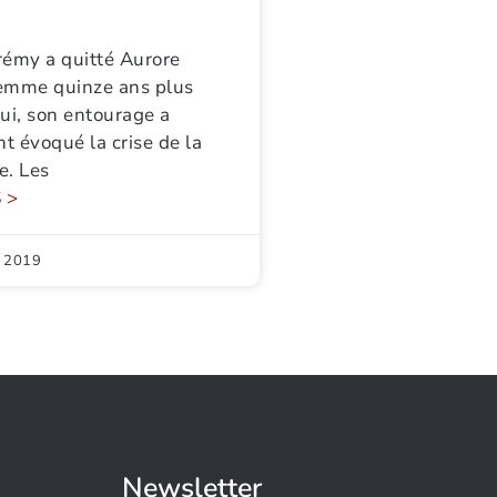
rémy a quitté Aurore
emme quinze ans plus
ui, son entourage a
t évoqué la crise de la
e. Les
 >
 2019
Newsletter