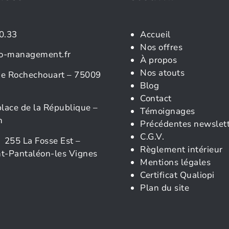
0.33
Accueil
Nos offres
o-management.fr
À propos
Nos atouts
rue Rochechouart – 75009
Blog
Contact
place de la République –
Témoignages
n
Précédentes newslet
C.G.V.
 255 La Fosse Est –
Règlement intérieur
t-Pantaléon-les Vignes
Mentions légales
Certificat Qualiopi
Plan du site