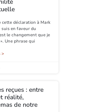
ilité
tuelle
 cette déclaration à Mark
e suis en faveur du
’est le changement que je
 ». Une phrase qui
 >
4
s reçues : entre
 réalité,
émas de notre