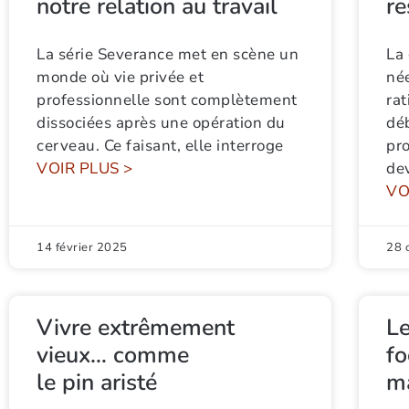
notre relation au travail
re
La série Severance met en scène un
La
monde où vie privée et
né
professionnelle sont complètement
rat
dissociées après une opération du
déb
cerveau. Ce faisant, elle interroge
pr
VOIR PLUS >
dev
VO
14 février 2025
28 
Vivre extrêmement
L
vieux… comme
fo
le pin aristé
ma