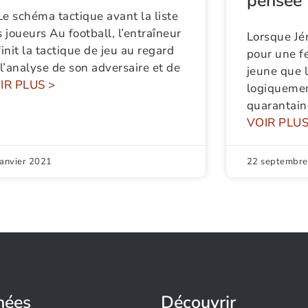
pensée
Le schéma tactique avant la liste
 joueurs Au football, l’entraîneur
Lorsque Jé
init la tactique de jeu au regard
pour une f
l’analyse de son adversaire et de
jeune que l
IR PLUS >
logiquemen
quarantain
VOIR PLUS
janvier 2021
22 septembre
nées
Découvrir