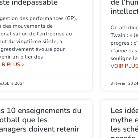
ste indépassable
de l’hum
intellec
 gestion des performances (GP),
e des mouvements de
On attribue
ionalisation de l’entreprise au
Twain : « J
ut du vingtième siècle, a
progrès ; c
ogressivement évolué pour
n’aime pas
enir un pilier des
souligne la
IR PLUS >
VOIR PLUS
octobre 2024
3 février 202
es 10 enseignements du
Les idée
otball que les
mythe et
nagers doivent retenir
les sch