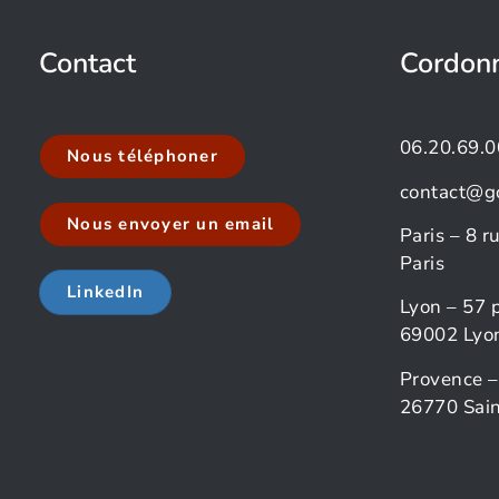
Contact
Cordon
06.20.69.0
Nous téléphoner
contact@g
Nous envoyer un email
Paris – 8 
Paris
LinkedIn
Lyon – 57 
69002 Lyo
Provence –
26770 Sain