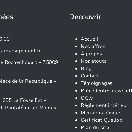
nées
Découvrir
0.33
Accueil
Nos offres
o-management.fr
À propos
Nos atouts
rue Rochechouart – 75009
Blog
Contact
place de la République –
Témoignages
n
Précédentes newslet
C.G.V.
 255 La Fosse Est –
Règlement intérieur
t-Pantaléon-les Vignes
Mentions légales
Certificat Qualiopi
Plan du site