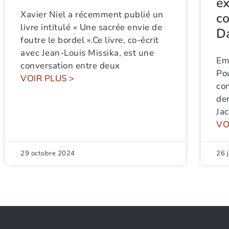
ex
Xavier Niel a récemment publié un
co
livre intitulé « Une sacrée envie de
D
foutre le bordel ».Ce livre, co-écrit
avec Jean-Louis Missika, est une
Emi
conversation entre deux
Po
VOIR PLUS >
co
der
Jac
VO
29 octobre 2024
26 