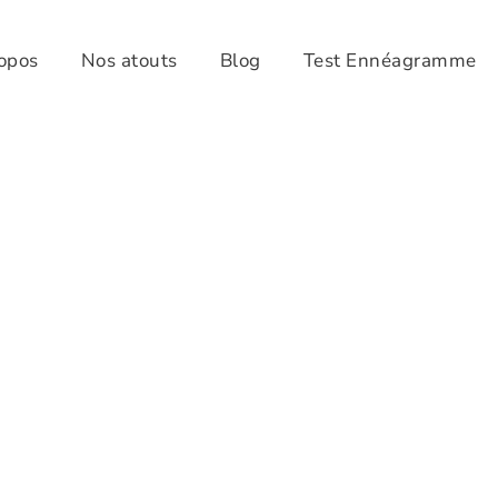
opos
Nos atouts
Blog
Test Ennéagramme