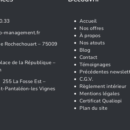
0.33
Accueil
Nos offres
o-management.fr
À propos
Nos atouts
rue Rochechouart – 75009
Blog
Contact
place de la République –
Témoignages
n
Précédentes newslet
C.G.V.
 255 La Fosse Est –
Règlement intérieur
t-Pantaléon-les Vignes
Mentions légales
Certificat Qualiopi
Plan du site