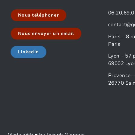
06.20.69.0
Nous téléphoner
contact@g
Nous envoyer un email
Paris – 8 
Paris
LinkedIn
Lyon – 57 
69002 Lyo
Provence –
26770 Sain
Made with ♥ by Joseph Gignoux.