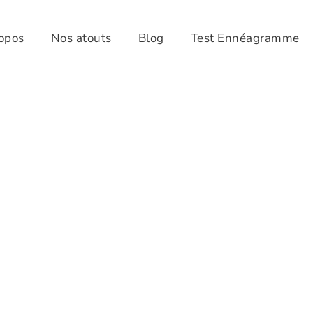
opos
Nos atouts
Blog
Test Ennéagramme