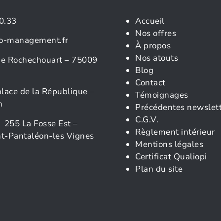
0.33
Accueil
Nos offres
o-management.fr
À propos
Nos atouts
rue Rochechouart – 75009
Blog
Contact
place de la République –
Témoignages
n
Précédentes newslet
C.G.V.
 255 La Fosse Est –
Règlement intérieur
t-Pantaléon-les Vignes
Mentions légales
Certificat Qualiopi
Plan du site