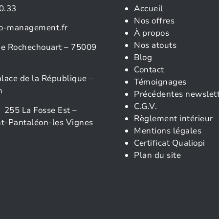
0.33
Accueil
Nos offres
o-management.fr
À propos
Nos atouts
rue Rochechouart – 75009
Blog
Contact
place de la République –
Témoignages
n
Précédentes newslet
C.G.V.
 255 La Fosse Est –
Règlement intérieur
t-Pantaléon-les Vignes
Mentions légales
Certificat Qualiopi
Plan du site