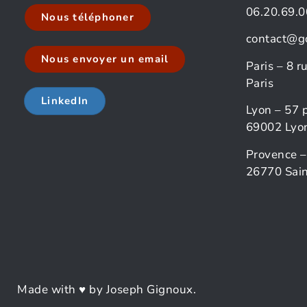
06.20.69.0
Nous téléphoner
contact@g
Nous envoyer un email
Paris – 8 
Paris
LinkedIn
Lyon – 57 
69002 Lyo
Provence –
26770 Sain
Made with ♥ by Joseph Gignoux.