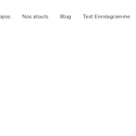
opos
Nos atouts
Blog
Test Ennéagramme