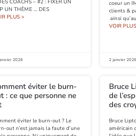
DES COACHS – #2 : FIXER UN
coeur un 
P UN THÈME … DES
clients & p
IR PLUS >
ainsi qu’a
VOIR PLUS
janvier 2026
2 janvier 202
mment éviter le burn-
Bruce L
t : ce que personne ne
de l’esp
t
des cro
mment éviter le burn-out ? Le
Bruce Lipto
n-out n’est jamais la faute d’une
américain 
ule personne. Ni uniquement de
l’idée que 