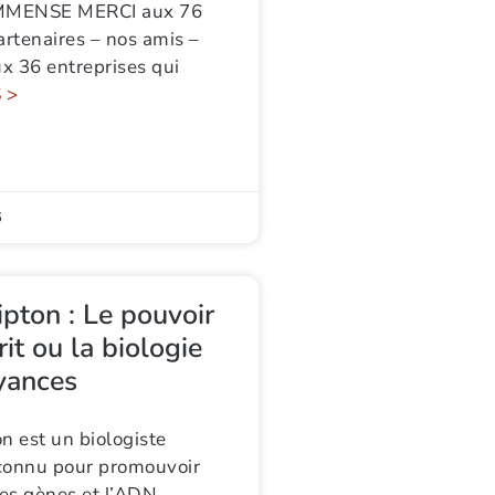
IMMENSE MERCI aux 76
artenaires – nos amis –
ux 36 entreprises qui
 >
6
ipton : Le pouvoir
rit ou la biologie
yances
n est un biologiste
connu pour promouvoir
les gènes et l’ADN