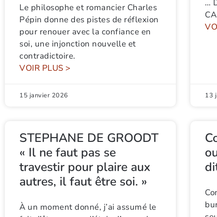
… 
Le philosophe et romancier Charles
CA
Pépin donne des pistes de réflexion
VO
pour renouer avec la confiance en
soi, une injonction nouvelle et
contradictoire.
VOIR PLUS >
15 janvier 2026
13 
STEPHANE DE GROODT
Co
« Il ne faut pas se
ou
travestir pour plaire aux
di
autres, il faut être soi. »
Co
bur
À un moment donné, j’ai assumé le
se