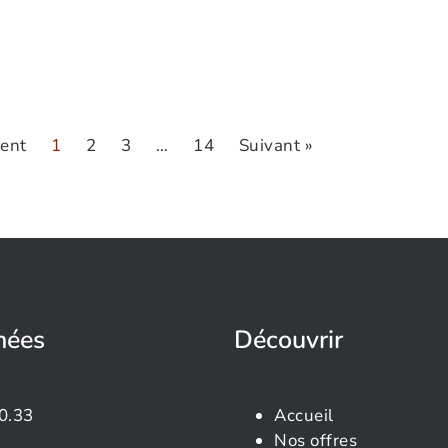
dent
1
2
3
…
14
Suivant »
nées
Découvrir
0.33
Accueil
Nos offres