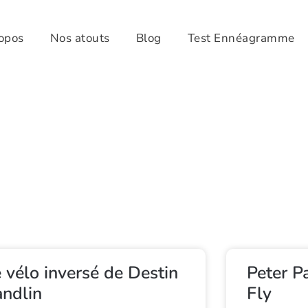
opos
Nos atouts
Blog
Test Ennéagramme
 vélo inversé de Destin
Peter P
ndlin
Fly