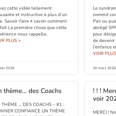
yez cette vidéo tellement
Le syndrom
sante et instructive à plus d’un
nommé com
re. Savoir-faire ≠ savoir comment
Pan ou pue
fait La première chose que cette
abrégé SPP
périence nous rappelle,
pour désign
IR PLUS >
de devenir 
l’enfance e
VOIR PLUS
mai 2026
20 mars 2026
n thème… des Coachs
! ! ! Me
voir 2026
 THÈME … DES COACHS – #1 :
NNER CONFIANCE UN THÈME
MERCI ! No