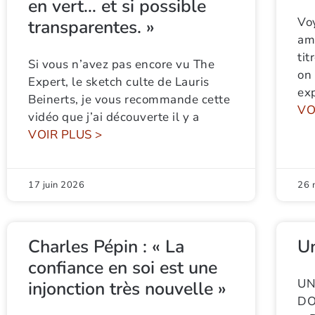
en vert… et si possible
Vo
transparentes. »
amu
tit
Si vous n’avez pas encore vu The
on 
Expert, le sketch culte de Lauris
ex
Beinerts, je vous recommande cette
VO
vidéo que j’ai découverte il y a
VOIR PLUS >
17 juin 2026
26 
Charles Pépin : « La
U
confiance en soi est une
UN
injonction très nouvelle »
DO