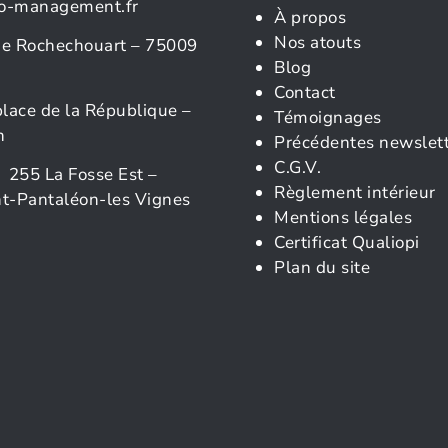
o-management.fr
À propos
Nos atouts
rue Rochechouart – 75009
Blog
Contact
place de la République –
Témoignages
n
Précédentes newslet
C.G.V.
 255 La Fosse Est –
Règlement intérieur
t-Pantaléon-les Vignes
Mentions légales
Certificat Qualiopi
Plan du site