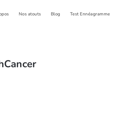
opos
Nos atouts
Blog
Test Ennéagramme
thCancer