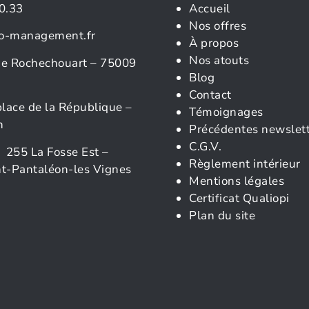
0.33
Accueil
Nos offres
o-management.fr
À propos
Nos atouts
rue Rochechouart – 75009
Blog
Contact
place de la République –
Témoignages
n
Précédentes newslet
C.G.V.
 255 La Fosse Est –
Règlement intérieur
t-Pantaléon-les Vignes
Mentions légales
Certificat Qualiopi
Plan du site