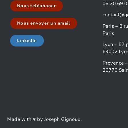
06.20.69.0
Nous téléphoner
contact@g
Nous envoyer un email
Paris – 8 
Paris
LinkedIn
Lyon – 57 
69002 Lyo
Provence –
26770 Sain
Made with ♥ by Joseph Gignoux.