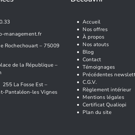
0.33
Accueil
Nos offres
o-management.fr
À propos
Nos atouts
rue Rochechouart – 75009
Blog
Contact
place de la République –
Témoignages
n
Précédentes newslet
C.G.V.
 255 La Fosse Est –
Règlement intérieur
t-Pantaléon-les Vignes
Mentions légales
Certificat Qualiopi
Plan du site