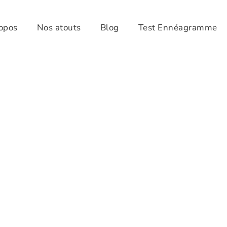
opos
Nos atouts
Blog
Test Ennéagramme