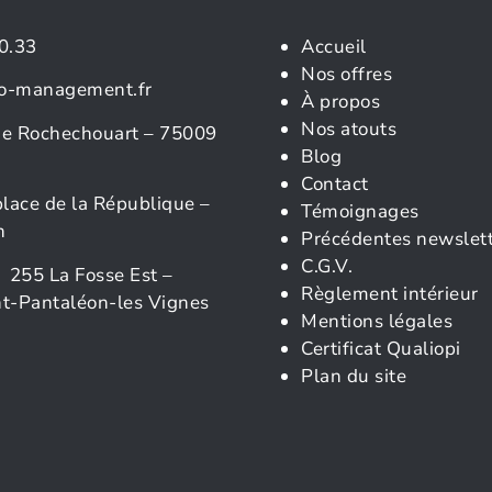
0.33
Accueil
Nos offres
o-management.fr
À propos
Nos atouts
rue Rochechouart – 75009
Blog
Contact
place de la République –
Témoignages
n
Précédentes newslet
C.G.V.
 255 La Fosse Est –
Règlement intérieur
t-Pantaléon-les Vignes
Mentions légales
Certificat Qualiopi
Plan du site