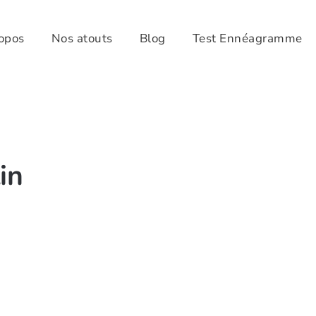
opos
Nos atouts
Blog
Test Ennéagramme
in