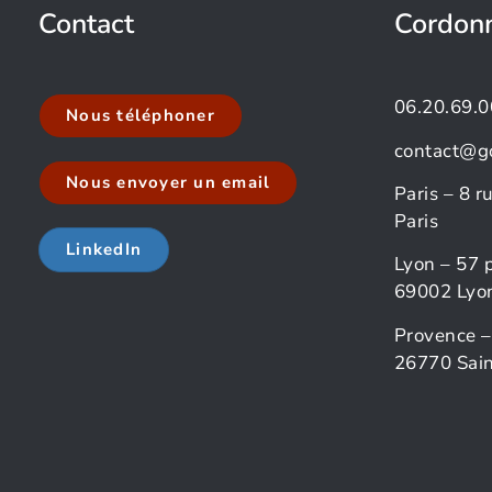
Contact
Cordon
06.20.69.0
Nous téléphoner
contact@g
Nous envoyer un email
Paris – 8 
Paris
LinkedIn
Lyon – 57 
69002 Lyo
Provence –
26770 Sain