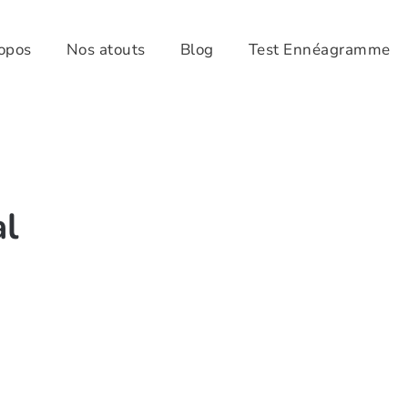
opos
Nos atouts
Blog
Test Ennéagramme
al