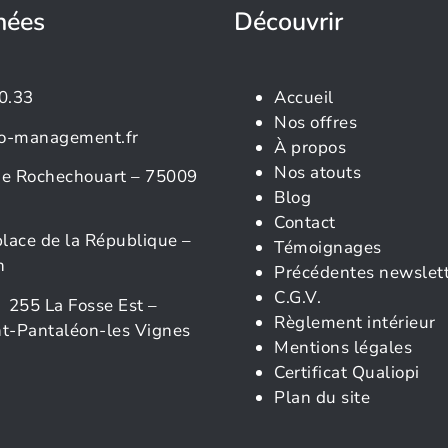
nées
Découvrir
0.33
Accueil
Nos offres
o-management.fr
À propos
Nos atouts
rue Rochechouart – 75009
Blog
Contact
place de la République –
Témoignages
n
Précédentes newslet
C.G.V.
 255 La Fosse Est –
Règlement intérieur
t-Pantaléon-les Vignes
Mentions légales
Certificat Qualiopi
Plan du site