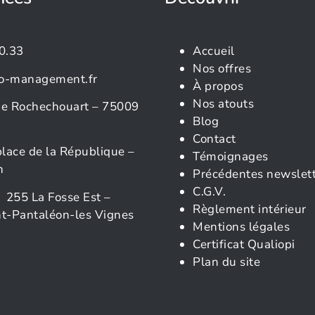
0.33
Accueil
Nos offres
o-management.fr
À propos
Nos atouts
rue Rochechouart – 75009
Blog
Contact
place de la République –
Témoignages
n
Précédentes newslet
C.G.V.
 255 La Fosse Est –
Règlement intérieur
t-Pantaléon-les Vignes
Mentions légales
Certificat Qualiopi
Plan du site