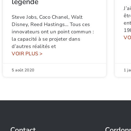
légende
J’a
êt
Steve Jobs, Coco Chanel, Walt
en
Disney, Reed Hastings… Tous ces
198
innovateurs ont un point commun :
VO
la capacité à se projeter dans
d’autres réalités et
VOIR PLUS >
5 août 2020
1 j
Contact
Cordon