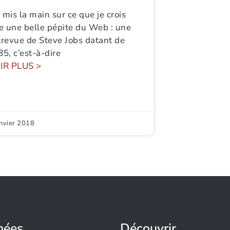
i mis la main sur ce que je crois
re une belle pépite du Web : une
trevue de Steve Jobs datant de
5, c’est-à-dire
IR PLUS >
anvier 2018
nées
Découvrir