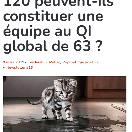
120 peuvent-ils
constituer une
équipe au QI
global de 63 ?
9 mars 2019
•
Leadership
,
Mellet
,
Psychologie positive
•
Newsletter #16