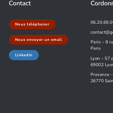
Contact
Cordon
06.20.69.0
Nous téléphoner
contact@g
Nous envoyer un email
Paris – 8 
Paris
LinkedIn
Lyon – 57 
69002 Lyo
Provence –
26770 Sain