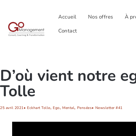
Accueil
Nos offres
À pr
Contact
D’où vient notre e
Tolle
25 avril 2021
•
Eckhart Tolle
,
Ego
,
Mental
,
Pensées
•
Newsletter #41