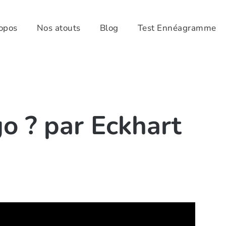
opos
Nos atouts
Blog
Test Ennéagramme
go ? par Eckhart