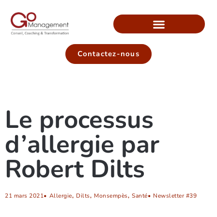
Contactez-nous
Le processus
d’allergie par
Robert Dilts
21 mars 2021
•
Allergie
,
Dilts
,
Monsempès
,
Santé
•
Newsletter #39