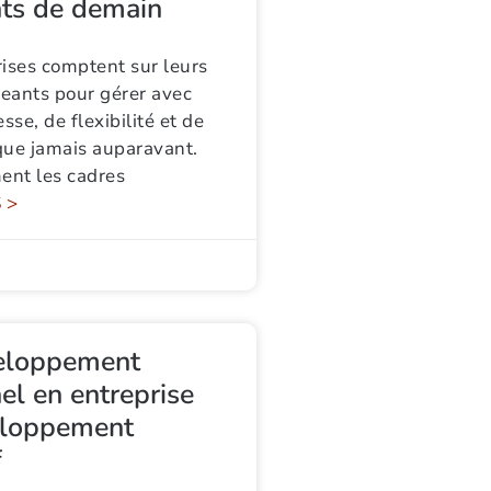
nts de demain
rises comptent sur leurs
geants pour gérer avec
esse, de flexibilité et de
que jamais auparavant.
nt les cadres
 >
eloppement
el en entreprise
eloppement
f