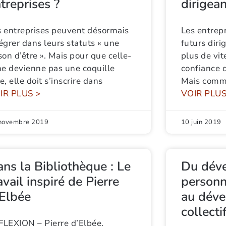
treprises ?
dirigea
s entreprises peuvent désormais
Les entrep
égrer dans leurs statuts « une
futurs diri
son d’être ». Mais pour que celle-
plus de vit
ne devienne pas une coquille
confiance 
e, elle doit s’inscrire dans
Mais comme
IR PLUS >
VOIR PLUS
novembre 2019
10 juin 2019
ns la Bibliothèque : Le
Du dév
avail inspiré de Pierre
personn
Elbée
au dév
collecti
FLEXION – Pierre d’Elbée,