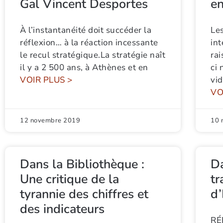
Gal Vincent Desportes
en
À l’instantanéité doit succéder la
Le
réflexion… à la réaction incessante
int
le recul stratégique.La stratégie naît
rai
il y a 2 500 ans, à Athènes et en
ci 
VOIR PLUS >
vid
VO
12 novembre 2019
10 
Dans la Bibliothèque :
Da
Une critique de la
tr
tyrannie des chiffres et
d’
des indicateurs
RÉ