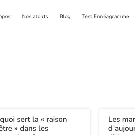
opos
Nos atouts
Blog
Test Ennéagramme
quoi sert la « raison
Les ma
être » dans les
d’aujour