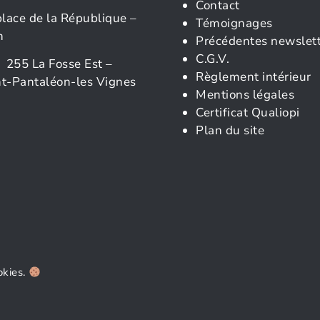
Contact
place de la République –
Témoignages
n
Précédentes newslet
C.G.V.
 255 La Fosse Est –
Règlement intérieur
t-Pantaléon-les Vignes
Mentions légales
Certificat Qualiopi
Plan du site
okies.