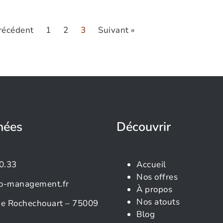
récédent
1
2
3
Suivant »
nées
Découvrir
0.33
Accueil
Nos offres
o-management.fr
À propos
Nos atouts
rue Rochechouart – 75009
Blog