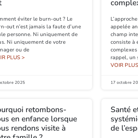
t
comple
mment éviter le burn-out ? Le
L’approche
n-out n’est jamais la faute d’une
appelée an
ule personne. Ni uniquement de
champ inter
us. Ni uniquement de votre
consiste à 
nager ou de
complexes 
IR PLUS >
rappel, un
VOIR PLUS
octobre 2025
17 octobre 2
ourquoi retombons-
Santé e
us en enfance lorsque
systémi
us rendons visite à
de l’esp
tre famille ?