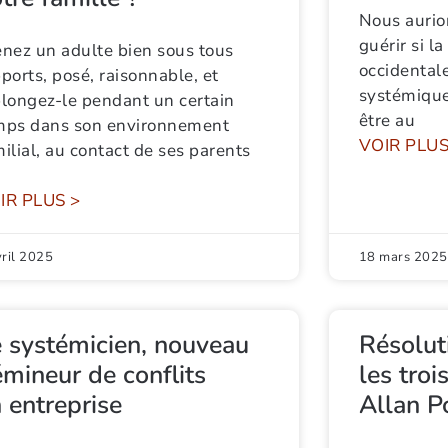
Nous aurion
guérir si l
enez un adulte bien sous tous
occidental
ports, posé, raisonnable, et
systémique
plongez-le pendant un certain
être au
mps dans son environnement
VOIR PLUS
ilial, au contact de ses parents
IR PLUS >
vril 2025
18 mars 2025
 systémicien, nouveau
Résolut
mineur de conflits
les troi
 entreprise
Allan P