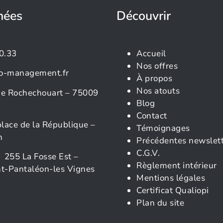
nées
Découvrir
0.33
Accueil
Nos offres
o-management.fr
À propos
Nos atouts
rue Rochechouart – 75009
Blog
Contact
place de la République –
Témoignages
n
Précédentes newslet
C.G.V.
 255 La Fosse Est –
Règlement intérieur
t-Pantaléon-les Vignes
Mentions légales
Certificat Qualiopi
Plan du site