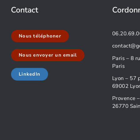
Contact
Cordon
06.20.69.0
Nous téléphoner
contact@g
Nous envoyer un email
Paris – 8 
Paris
LinkedIn
Lyon – 57 
69002 Lyo
Provence –
26770 Sain