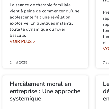
La séance de thérapie familiale
vient à peine de commencer qu’une
Pr
adolescente fait une révélation
rap
explosive. En quelques instants,
re
toute la dynamique du foyer
te
bascule.
fam
VOIR PLUS >
et
VO
2 mai 2025
7 a
Harcèlement moral en
Le
entreprise : Une approche
dé
systémique
en