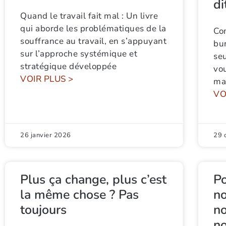
di
Quand le travail fait mal : Un livre
qui aborde les problématiques de la
Co
souffrance au travail, en s’appuyant
bur
sur l’approche systémique et
se
stratégique développée
vo
VOIR PLUS >
ma
VO
26 janvier 2026
29 
Plus ça change, plus c’est
P
la même chose ? Pas
no
toujours
no
no