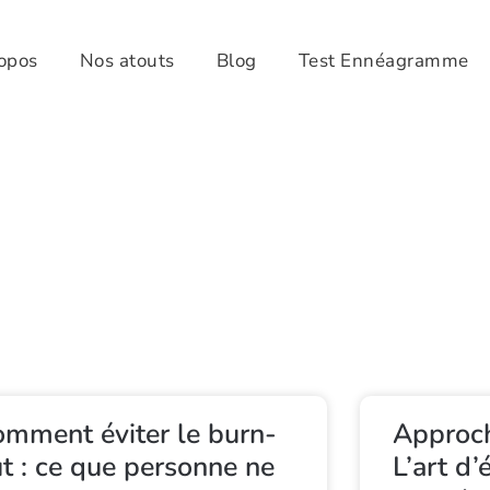
opos
Nos atouts
Blog
Test Ennéagramme
mment éviter le burn-
Approch
t : ce que personne ne
L’art d’