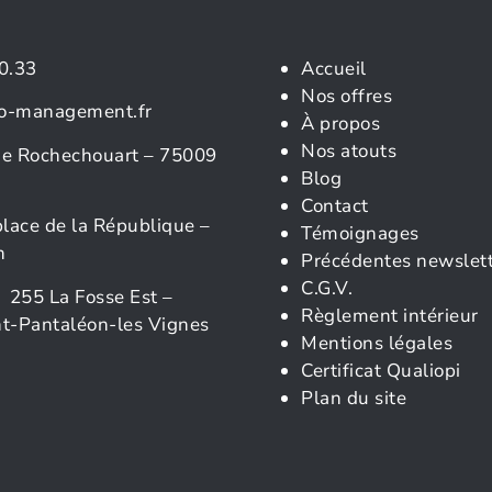
0.33
Accueil
Nos offres
o-management.fr
À propos
Nos atouts
rue Rochechouart – 75009
Blog
Contact
place de la République –
Témoignages
n
Précédentes newslet
C.G.V.
 255 La Fosse Est –
Règlement intérieur
t-Pantaléon-les Vignes
Mentions légales
Certificat Qualiopi
Plan du site