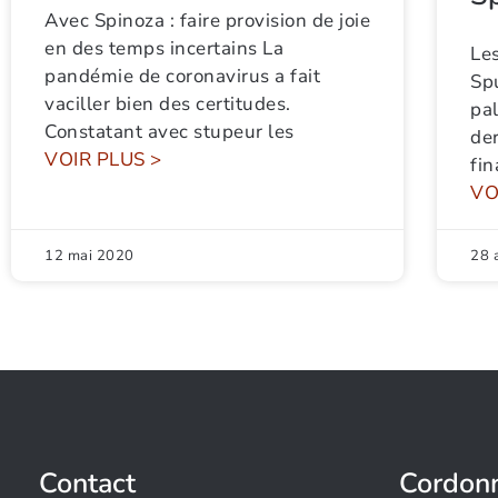
Avec Spinoza : faire provision de joie
en des temps incertains La
Le
pandémie de coronavirus a fait
Sp
vaciller bien des certitudes.
pa
Constatant avec stupeur les
de
VOIR PLUS >
fin
VO
12 mai 2020
28 
Contact
Cordon