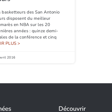
s basketteurs des San Antonio
urs disposent du meilleur
lmarès en NBA sur les 20
rnières années : quinze demi-
ales de la conférence et cinq
IR PLUS >
avril 2016
nées
Découvrir