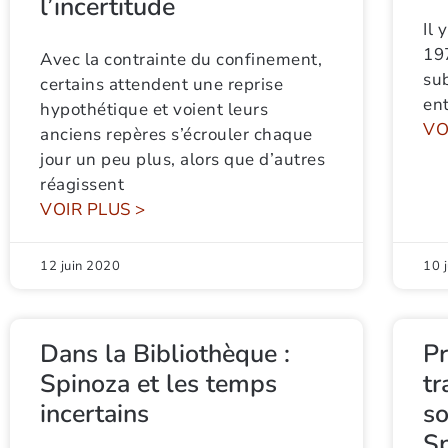
l’incertitude
Il 
197
Avec la contrainte du confinement,
sub
certains attendent une reprise
ent
hypothétique et voient leurs
VO
anciens repères s’écrouler chaque
jour un peu plus, alors que d’autres
réagissent
VOIR PLUS >
12 juin 2020
10 
Dans la Bibliothèque :
Pr
Spinoza et les temps
tr
incertains
so
S