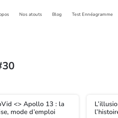
opos
Nos atouts
Blog
Test Ennéagramme
#30
Vid <> Apollo 13 : la
L’illusi
ise, mode d’emploi
l’histoir