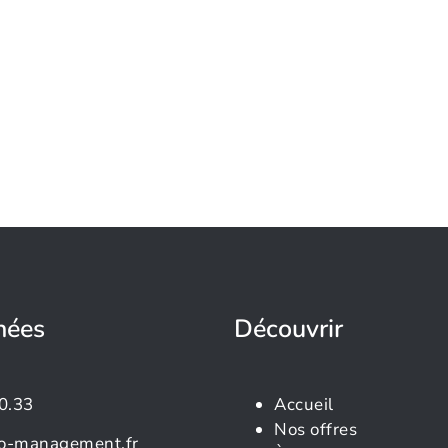
nées
Découvrir
0.33
Accueil
Nos offres
o-management.fr