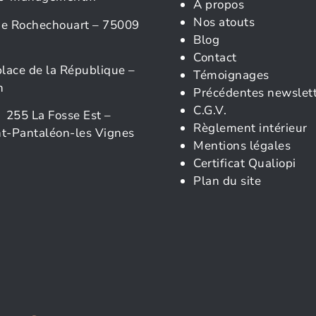
À propos
Nos atouts
rue Rochechouart – 75009
Blog
Contact
place de la République –
Témoignages
n
Précédentes newslet
C.G.V.
 255 La Fosse Est –
Règlement intérieur
t-Pantaléon-les Vignes
Mentions légales
Certificat Qualiopi
Plan du site