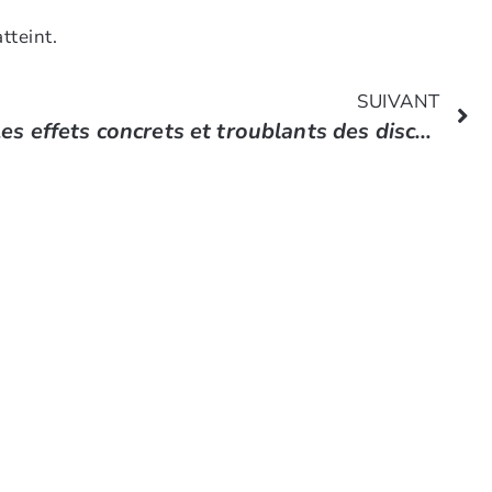
tteint.
SUIVANT
Les effets concrets et troublants des discours haineux sur le cerveau