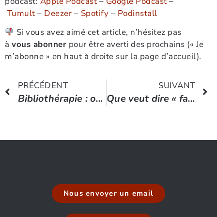
podcast:
Apple Podcast
–
Google Podcast
–
Tumult
–
Deezer
–
Spotify
–
Podinstall
Si vous avez aimé cet article, n’hésitez pas
à
vous abonner
pour être averti des prochains (« Je
m’abonne » en haut à droite sur la page d’accueil).
PRÉCÉDENT
SUIVANT
Bibliothérapie : on se soigne par les livres
Que veut dire « faire le vide » ?
Nous envoyer un email