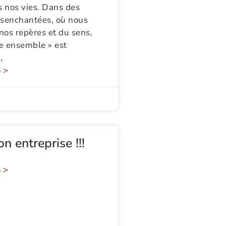
 nos vies. Dans des
ésenchantées, où nous
nos repères et du sens,
re ensemble » est
,
 >
n entreprise !!!
 >
rId=7DC1508689B690FA%2161671&o=OneUp