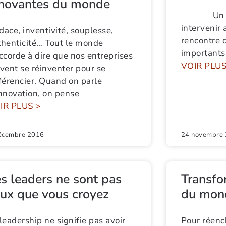
nnovantes du monde
Un client
intervenir
ace, inventivité, souplesse,
rencontre 
thenticité… Tout le monde
importants
ccorde à dire que nos entreprises
VOIR PLUS
vent se réinventer pour se
férencier. Quand on parle
innovation, on pense
IR PLUS >
écembre 2016
24 novembre
s leaders ne sont pas
Transfo
eux que vous croyez
du mo
leadership ne signifie pas avoir
Pour réenc