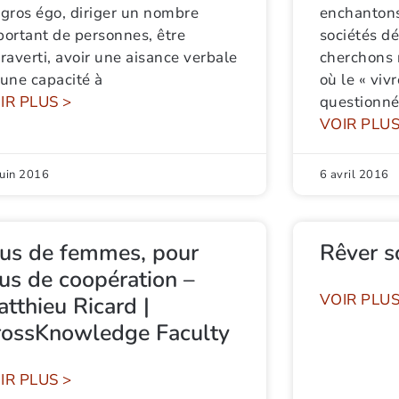
 gros égo, diriger un nombre
enchantons
portant de personnes, être
sociétés d
raverti, avoir une aisance verbale
cherchons 
 une capacité à
où le « viv
IR PLUS >
questionné
VOIR PLUS
juin 2016
6 avril 2016
lus de femmes, pour
Rêver so
us de coopération –
VOIR PLUS
tthieu Ricard |
rossKnowledge Faculty
ateTime&sd=1&id=7DC1508689B690FA%2116804&pa
IR PLUS >