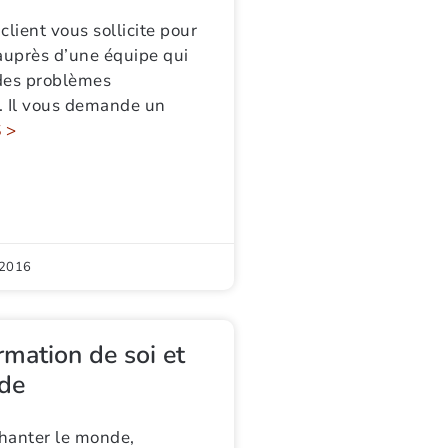
 vous sollicite pour
 auprès d’une équipe qui
des problèmes
. Il vous demande un
 >
 2016
rmation de soi et
nde
hanter le monde,