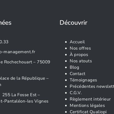
nées
Découvrir
0.33
Accueil
Nos offres
o-management.fr
À propos
Nos atouts
rue Rochechouart – 75009
Blog
Contact
place de la République –
Témoignages
n
Précédentes newslet
C.G.V.
 255 La Fosse Est –
Règlement intérieur
t-Pantaléon-les Vignes
Mentions légales
Certificat Qualiopi