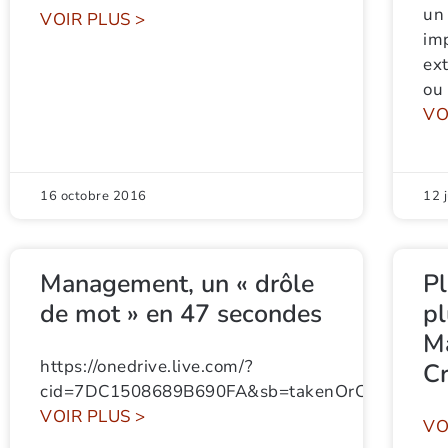
un
VOIR PLUS >
im
ext
ou
VO
16 octobre 2016
12 
Management, un « drôle
P
de mot » en 47 secondes
pl
Ma
https://onedrive.live.com/?
C
cid=7DC1508689B690FA&sb=takenOrCreatedD
VOIR PLUS >
VO