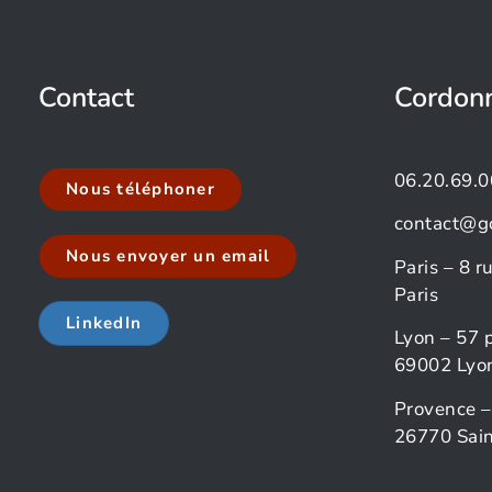
Contact
Cordon
06.20.69.0
Nous téléphoner
contact@g
Nous envoyer un email
Paris – 8 
Paris
LinkedIn
Lyon – 57 
69002 Lyo
Provence –
26770 Sain