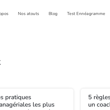
opos
Nos atouts
Blog
Test Ennéagramme
t
s pratiques
5 règles
nagériales les plus
un coac