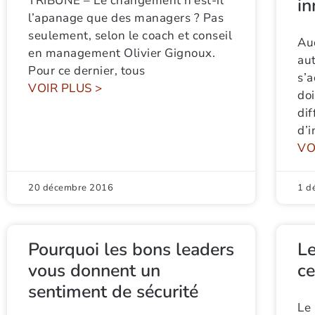
TRIBUNE – Le changement n’est-il
i
l’apanage que des managers ? Pas
seulement, selon le coach et conseil
Aud
en management Olivier Gignoux.
au
Pour ce dernier, tous
s’a
VOIR PLUS >
doi
dif
d’
VO
20 décembre 2016
1 d
Pourquoi les bons leaders
Le
vous donnent un
c
sentiment de sécurité
Le 