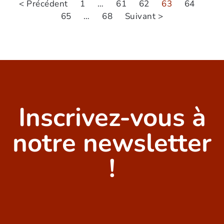
< Précédent
1
…
61
62
63
64
65
…
68
Suivant >
Inscrivez-vous à
notre newsletter
!